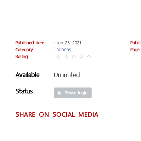
Published date
: Jun 23, 2021
Publi
Category
:
วิชาการ
Page
Rating
:
Available
Unlimited
Status
Please login
SHARE ON SOCIAL MEDIA