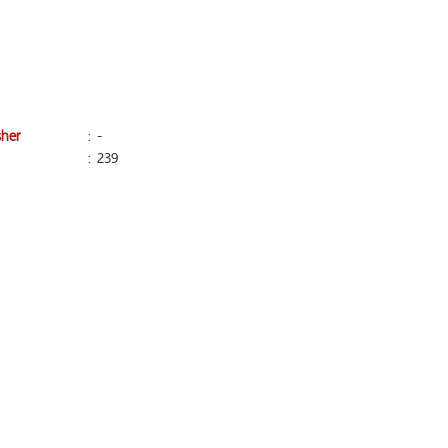
sher
: -
: 239