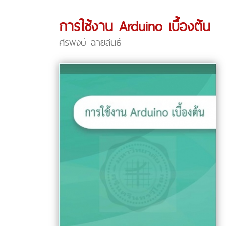
การใช้งาน Arduino เบื้องต้น
ศิริพงษ์ ฉายสินธ์