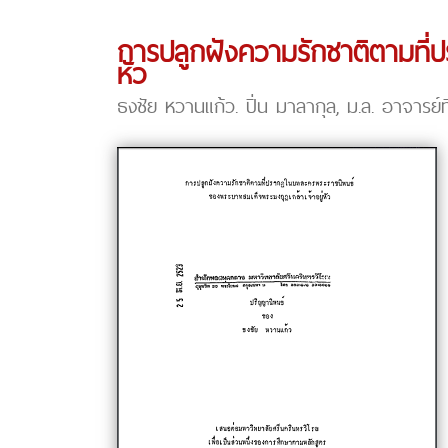
การปลูกฝังความรักชาติตามที่
หัว
ธงชัย หวานแก้ว. ปิ่น มาลากุล, ม.ล. อาจารย์ท